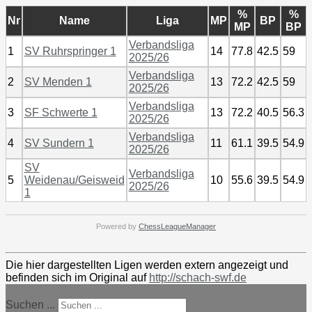
%
%
Nr
Name
Liga
MP
BP
MP
BP
Verbandsliga
1
SV Ruhrspringer 1
14
77.8
42.5
59
2025/26
Verbandsliga
2
SV Menden 1
13
72.2
42.5
59
2025/26
Verbandsliga
3
SF Schwerte 1
13
72.2
40.5
56.3
2025/26
Verbandsliga
4
SV Sundern 1
11
61.1
39.5
54.9
2025/26
SV
Verbandsliga
5
Weidenau/Geisweid
10
55.6
39.5
54.9
2025/26
1
Powered by
ChessLeagueManager
Die hier dargestellten Ligen werden extern angezeigt und
befinden sich im Original auf
http://schach-swf.de
Suchen ...