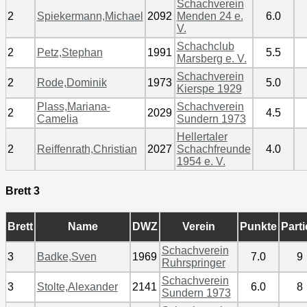
Schachverein
2
Spiekermann,Michael
2092
Menden 24 e.
6.0
V.
Schachclub
2
Petz,Stephan
1991
5.5
Marsberg e. V.
Schachverein
2
Rode,Dominik
1973
5.0
Kierspe 1929
Plass,Mariana-
Schachverein
2
2029
4.5
Camelia
Sundern 1973
Hellertaler
2
Reiffenrath,Christian
2027
Schachfreunde
4.0
1954 e. V.
Brett 3
Brett
Name
DWZ
Verein
Punkte
Part
Schachverein
3
Badke,Sven
1969
7.0
9
Ruhrspringer
Schachverein
3
Stolte,Alexander
2141
6.0
8
Sundern 1973