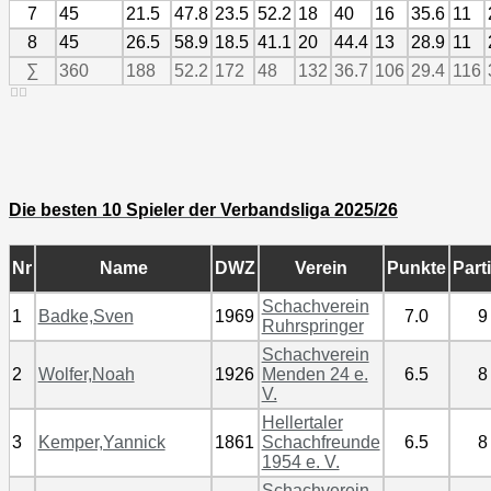
7
45
21.5
47.8
23.5
52.2
18
40
16
35.6
11
8
45
26.5
58.9
18.5
41.1
20
44.4
13
28.9
11
∑
360
188
52.2
172
48
132
36.7
106
29.4
116
Die besten 10 Spieler der Verbandsliga 2025/26
Nr
Name
DWZ
Verein
Punkte
Part
Schachverein
1
Badke,Sven
1969
7.0
9
Ruhrspringer
Schachverein
2
Wolfer,Noah
1926
Menden 24 e.
6.5
8
V.
Hellertaler
3
Kemper,Yannick
1861
Schachfreunde
6.5
8
1954 e. V.
Schachverein