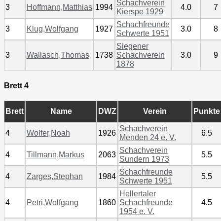
Schachverein
3
Hoffmann,Matthias
1994
4.0
7
Kierspe 1929
Schachfreunde
3
Klug,Wolfgang
1927
3.0
8
Schwerte 1951
Siegener
3
Wallasch,Thomas
1738
Schachverein
3.0
9
1878
Brett 4
Brett
Name
DWZ
Verein
Punkte
Schachverein
4
Wolfer,Noah
1926
6.5
Menden 24 e. V.
Schachverein
4
Tillmann,Markus
2063
5.5
Sundern 1973
Schachfreunde
4
Zarges,Stephan
1984
5.5
Schwerte 1951
Hellertaler
4
Petri,Wolfgang
1860
Schachfreunde
4.5
1954 e. V.