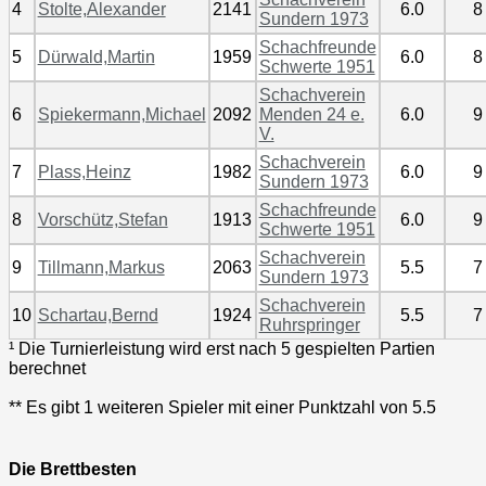
4
Stolte,Alexander
2141
6.0
8
Sundern 1973
Schachfreunde
5
Dürwald,Martin
1959
6.0
8
Schwerte 1951
Schachverein
6
Spiekermann,Michael
2092
Menden 24 e.
6.0
9
V.
Schachverein
7
Plass,Heinz
1982
6.0
9
Sundern 1973
Schachfreunde
8
Vorschütz,Stefan
1913
6.0
9
Schwerte 1951
Schachverein
9
Tillmann,Markus
2063
5.5
7
Sundern 1973
Schachverein
10
Schartau,Bernd
1924
5.5
7
Ruhrspringer
¹ Die Turnierleistung wird erst nach 5 gespielten Partien
berechnet
** Es gibt 1 weiteren Spieler mit einer Punktzahl von 5.5
Die Brettbesten