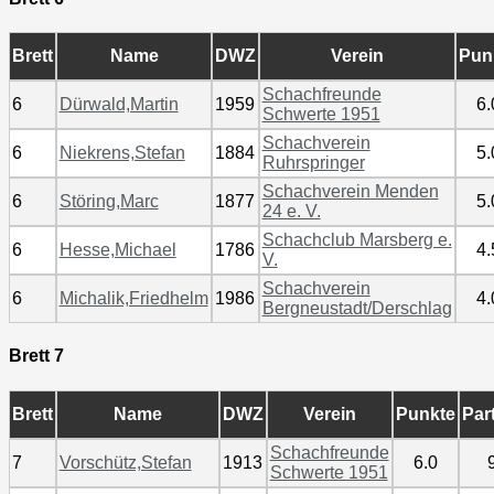
Brett
Name
DWZ
Verein
Pun
Schachfreunde
6
Dürwald,Martin
1959
6.
Schwerte 1951
Schachverein
6
Niekrens,Stefan
1884
5.
Ruhrspringer
Schachverein Menden
6
Störing,Marc
1877
5.
24 e. V.
Schachclub Marsberg e.
6
Hesse,Michael
1786
4.
V.
Schachverein
6
Michalik,Friedhelm
1986
4.
Bergneustadt/Derschlag
Brett 7
Brett
Name
DWZ
Verein
Punkte
Par
Schachfreunde
7
Vorschütz,Stefan
1913
6.0
Schwerte 1951