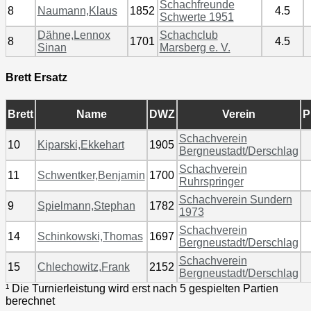
Schachfreunde
8
Naumann,Klaus
1852
4.5
Schwerte 1951
Dähne,Lennox
Schachclub
8
1701
4.5
Sinan
Marsberg e. V.
Brett Ersatz
Brett
Name
DWZ
Verein
P
Schachverein
10
Kiparski,Ekkehart
1905
Bergneustadt/Derschlag
Schachverein
11
Schwentker,Benjamin
1700
Ruhrspringer
Schachverein Sundern
9
Spielmann,Stephan
1782
1973
Schachverein
14
Schinkowski,Thomas
1697
Bergneustadt/Derschlag
Schachverein
15
Chlechowitz,Frank
2152
Bergneustadt/Derschlag
¹ Die Turnierleistung wird erst nach 5 gespielten Partien
berechnet