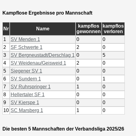
Kampflose Ergebnisse pro Mannschaft
kampflos
kampflos
Nr
Name
gewonnen
verloren
1
SV Menden 1
0
0
2
SF Schwerte 1
2
0
3
SV Bergneustadt/Derschlag 1
0
5
4
SV Weidenau/Geisweid 1
2
0
5
Siegener SV 1
0
0
6
SV Sundern 1
0
1
7
SV Ruhrspringer 1
1
0
8
Hellertaler SF 1
0
0
9
SV Kierspe 1
0
0
10
SC Marsberg 1
1
0
Die besten 5 Mannschaften der Verbandsliga 2025/26