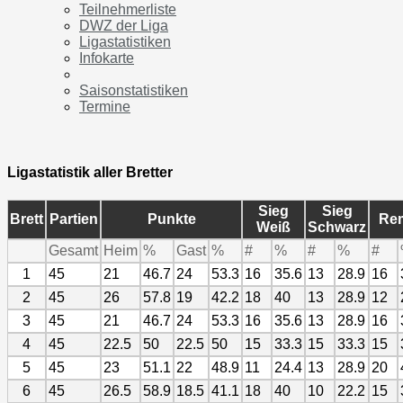
Teilnehmerliste
DWZ der Liga
Ligastatistiken
Infokarte
Saisonstatistiken
Termine
Ligastatistik aller Bretter
Sieg
Sieg
Brett
Partien
Punkte
Re
Weiß
Schwarz
Gesamt
Heim
%
Gast
%
#
%
#
%
#
1
45
21
46.7
24
53.3
16
35.6
13
28.9
16
2
45
26
57.8
19
42.2
18
40
13
28.9
12
3
45
21
46.7
24
53.3
16
35.6
13
28.9
16
4
45
22.5
50
22.5
50
15
33.3
15
33.3
15
5
45
23
51.1
22
48.9
11
24.4
13
28.9
20
6
45
26.5
58.9
18.5
41.1
18
40
10
22.2
15