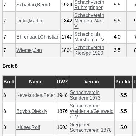
Schachverein
7
Schartau,Bernd
1924
5.5
Ruhrspringer
Schachverein
7
Dirks,Martin
1842
Menden 24 e.
5.5
V.
Schachclub
7
Ehrentraut,Christian
1747
4.0
Marsberg e. V.
Schachverein
7
Wiemer,Jan
1801
3.5
Kierspe 1929
Brett 8
Brett
Name
DWZ
Verein
Punkte
P
Schachverein
8
Kevekordes,Peter
1948
5.5
Sundern 1973
Schachverein
8
Boyko,Oleksiy
1876
Weidenau/Geisweid
5.5
e. V.
Siegener
8
Klüser,Rolf
1603
5.0
Schachverein 1878