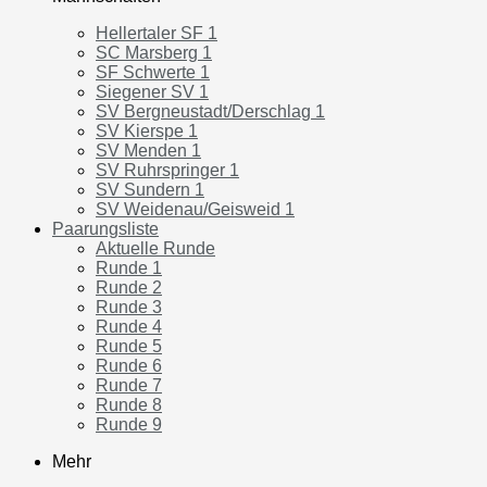
Hellertaler SF 1
SC Marsberg 1
SF Schwerte 1
Siegener SV 1
SV Bergneustadt/Derschlag 1
SV Kierspe 1
SV Menden 1
SV Ruhrspringer 1
SV Sundern 1
SV Weidenau/Geisweid 1
Paarungsliste
Aktuelle Runde
Runde 1
Runde 2
Runde 3
Runde 4
Runde 5
Runde 6
Runde 7
Runde 8
Runde 9
Mehr