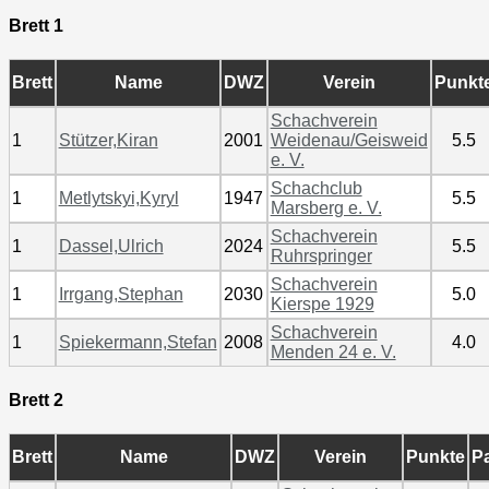
Brett 1
Brett
Name
DWZ
Verein
Punkt
Schachverein
1
Stützer,Kiran
2001
Weidenau/Geisweid
5.5
e. V.
Schachclub
1
Metlytskyi,Kyryl
1947
5.5
Marsberg e. V.
Schachverein
1
Dassel,Ulrich
2024
5.5
Ruhrspringer
Schachverein
1
Irrgang,Stephan
2030
5.0
Kierspe 1929
Schachverein
1
Spiekermann,Stefan
2008
4.0
Menden 24 e. V.
Brett 2
Brett
Name
DWZ
Verein
Punkte
Pa