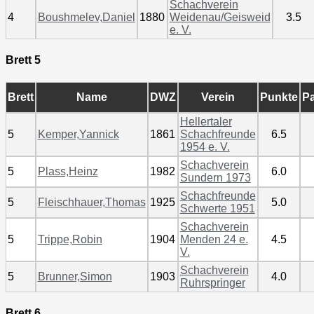
Schachverein
4
Boushmelev,Daniel
1880
Weidenau/Geisweid
3.5
e. V.
Brett 5
Brett
Name
DWZ
Verein
Punkte
Pa
Hellertaler
5
Kemper,Yannick
1861
Schachfreunde
6.5
1954 e. V.
Schachverein
5
Plass,Heinz
1982
6.0
Sundern 1973
Schachfreunde
5
Fleischhauer,Thomas
1925
5.0
Schwerte 1951
Schachverein
5
Trippe,Robin
1904
Menden 24 e.
4.5
V.
Schachverein
5
Brunner,Simon
1903
4.0
Ruhrspringer
Brett 6