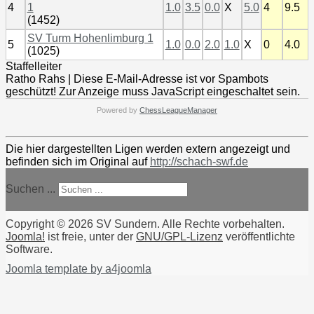
4
1
1.0
3.5
0.0
X
5.0
4
9.5
(1452)
SV Turm Hohenlimburg 1
5
1.0
0.0
2.0
1.0
X
0
4.0
(1025)
Staffelleiter
Ratho Rahs |
Diese E-Mail-Adresse ist vor Spambots
geschützt! Zur Anzeige muss JavaScript eingeschaltet sein.
Powered by
ChessLeagueManager
Die hier dargestellten Ligen werden extern angezeigt und
befinden sich im Original auf
http://schach-swf.de
Suchen ...
Copyright © 2026 SV Sundern. Alle Rechte vorbehalten.
Joomla!
ist freie, unter der
GNU/GPL-Lizenz
veröffentlichte
Software.
Joomla template by a4joomla