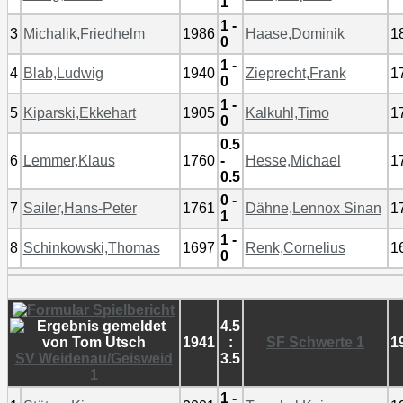
1
1 -
3
Michalik,Friedhelm
1986
Haase,Dominik
1
0
1 -
4
Blab,Ludwig
1940
Zieprecht,Frank
1
0
1 -
5
Kiparski,Ekkehart
1905
Kalkuhl,Timo
1
0
0.5
6
Lemmer,Klaus
1760
-
Hesse,Michael
1
0.5
0 -
7
Sailer,Hans-Peter
1761
Dähne,Lennox Sinan
1
1
1 -
8
Schinkowski,Thomas
1697
Renk,Cornelius
1
0
4.5
1941
:
SF Schwerte 1
1
SV Weidenau/Geisweid
3.5
1
1 -