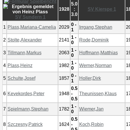
5.0
1928
:
SV Kierspe 1
1
3.0
SV Sundern 1
0 -
1
Plass,Mariana-Camelia
2029
Irrgang,Stephan
2
1
1 -
2
Stolte,Alexander
2141
Rode,Dominik
1
0
1 -
3
Tillmann,Markus
2063
Hoffmann,Matthias
1
0
1 -
4
Plass,Heinz
1982
Werner,Norman
1
0
0 -
5
Schulte,Josef
1857
Holler,Dirk
1
1
0.5
6
Kevekordes,Peter
1948
-
Theunissen,Klaus
1
0.5
1 -
7
Spielmann,Stephan
1782
Wiemer,Jan
1
0
0.5
8
Szczesny,Patrick
1624
-
Koch,Robin
1
0.5