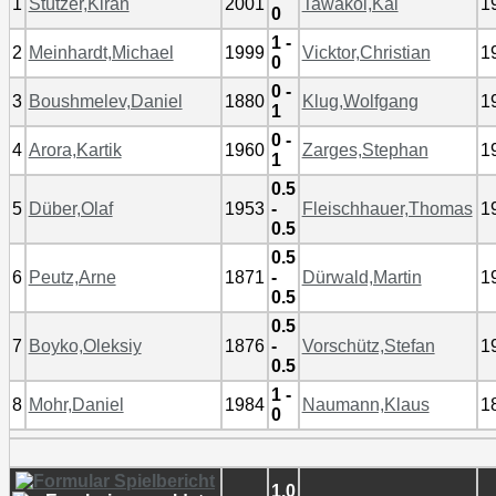
1
Stützer,Kiran
2001
Tawakol,Kai
1
0
1 -
2
Meinhardt,Michael
1999
Vicktor,Christian
1
0
0 -
3
Boushmelev,Daniel
1880
Klug,Wolfgang
1
1
0 -
4
Arora,Kartik
1960
Zarges,Stephan
1
1
0.5
5
Düber,Olaf
1953
-
Fleischhauer,Thomas
1
0.5
0.5
6
Peutz,Arne
1871
-
Dürwald,Martin
1
0.5
0.5
7
Boyko,Oleksiy
1876
-
Vorschütz,Stefan
1
0.5
1 -
8
Mohr,Daniel
1984
Naumann,Klaus
1
0
1.0