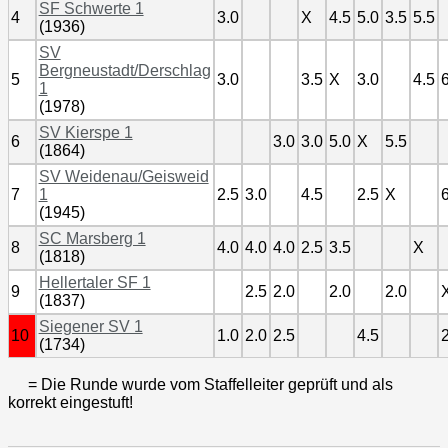
SF Schwerte 1
4
3.0
X
4.5
5.0
3.5
5.5
(1936)
SV
Bergneustadt/Derschlag
5
3.0
3.5
X
3.0
4.5
6
1
(1978)
SV Kierspe 1
6
3.0
3.0
5.0
X
5.5
(1864)
SV Weidenau/Geisweid
7
1
2.5
3.0
4.5
2.5
X
6
(1945)
SC Marsberg 1
8
4.0
4.0
4.0
2.5
3.5
X
(1818)
Hellertaler SF 1
9
2.5
2.0
2.0
2.0
(1837)
Siegener SV 1
10
1.0
2.0
2.5
4.5
2
(1734)
= Die Runde wurde vom Staffelleiter geprüft und als
korrekt eingestuft!