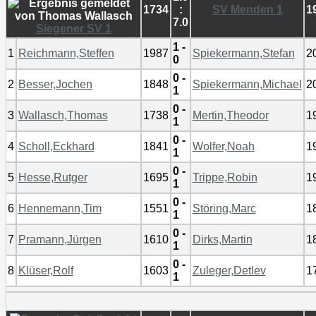
1734
:
SV Menden 1
1
7.0
Siegener SV 1
1 -
1
Reichmann,Steffen
1987
Spiekermann,Stefan
2
0
0 -
2
Besser,Jochen
1848
Spiekermann,Michael
2
1
0 -
3
Wallasch,Thomas
1738
Mertin,Theodor
1
1
0 -
4
Scholl,Eckhard
1841
Wolfer,Noah
1
1
0 -
5
Hesse,Rutger
1695
Trippe,Robin
1
1
0 -
6
Hennemann,Tim
1551
Störing,Marc
1
1
0 -
7
Pramann,Jürgen
1610
Dirks,Martin
1
1
0 -
8
Klüser,Rolf
1603
Zuleger,Detlev
1
1