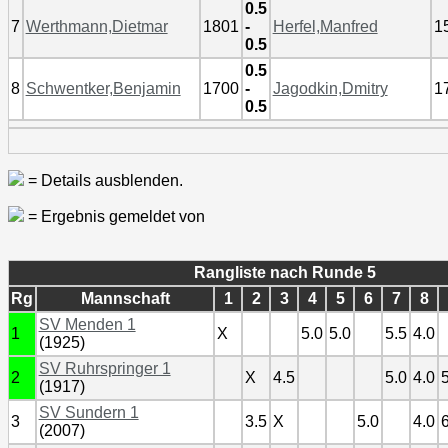
0.5
7
Werthmann,Dietmar
1801
-
Herfel,Manfred
1
0.5
0.5
8
Schwentker,Benjamin
1700
-
Jagodkin,Dmitry
1
0.5
= Details ausblenden.
= Ergebnis gemeldet von
Rangliste nach Runde 5
Rg
Mannschaft
1
2
3
4
5
6
7
8
SV Menden 1
1
X
5.0
5.0
5.5
4.0
(1925)
SV Ruhrspringer 1
2
X
4.5
5.0
4.0
5
(1917)
SV Sundern 1
3
3.5
X
5.0
4.0
6
(2007)