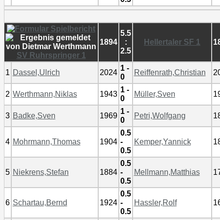
5.5
1894
:
Hellertaler SF 1
1
2.5
SV Ruhrspringer 1
1 -
1
Dassel,Ulrich
2024
Reiffenrath,Christian
2
0
1 -
2
Werthmann,Niklas
1943
Müller,Sven
1
0
1 -
3
Badke,Sven
1969
Petri,Wolfgang
1
0
0.5
4
Mohrmann,Thomas
1904
-
Kemper,Yannick
1
0.5
0.5
5
Niekrens,Stefan
1884
-
Mellmann,Matthias
1
0.5
0.5
6
Schartau,Bernd
1924
-
Hassler,Rolf
1
0.5