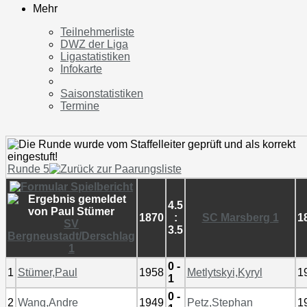
Mehr
Teilnehmerliste
DWZ der Liga
Ligastatistiken
Infokarte
Saisonstatistiken
Termine
Runde 5
4.5
1870
:
SC Marsberg 1
1
SV
3.5
Bergneustadt/Derschlag
1
0 -
1
Stümer,Paul
1958
Metlytskyi,Kyryl
1
1
0 -
2
Wang,Andre
1949
Petz,Stephan
1