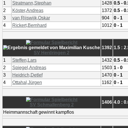
1
Stratmann,Stephan
1428
0.5 - 0
2
Köster,Andreas
1372
0.5 - 0
3
van Rijswijk,Oskar
904
0 - 1
4
Rickert,Bernhard
1012
0 - 1
1392
1.5 : 2
SV Herdringen 2
1
Steffen,Lars
1432
0.5 - 0
2
Spiegel,Andreas
1503
1 - 0
3
Heidrich,Detlef
1470
0 - 1
4
Ottahal,Jürgen
1162
0 - 1
1406
4.0 : 0
SV Schmallenberg 2
Heimmannschaft gewinnt kampflos