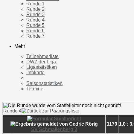
Runde 1
Runde 2
Runde 3
Runde 4
Runde 5
Runde 6
Runde 7
Mehr
Teilnehmerliste
DWZ der Liga
Ligastatistiken
Infokarte
Saisonstatistiken
Termine
Runde 4
1179
1.0 : 3
SV Schmallenberg 3