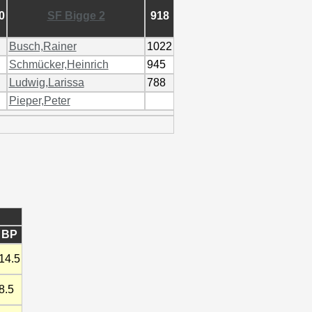
.0
SF Bigge 2
918
Busch,Rainer
1022
Schmücker,Heinrich
945
Ludwig,Larissa
788
Pieper,Peter
BP
14.5
8.5