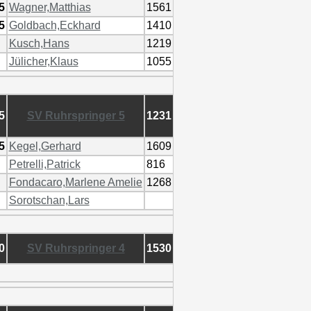
.5
Wagner,Matthias
1561
.5
Goldbach,Eckhard
1410
Kusch,Hans
1219
Jülicher,Klaus
1055
.5
SV Ruhrspringer 5
1231
.5
Kegel,Gerhard
1609
Petrelli,Patrick
816
Fondacaro,Marlene Amelie
1268
Sorotschan,Lars
.0
SV Ruhrspringer 4
1530