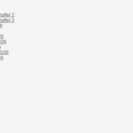
affel 2
affel 3
6
26
/26
6
5/26
26
6