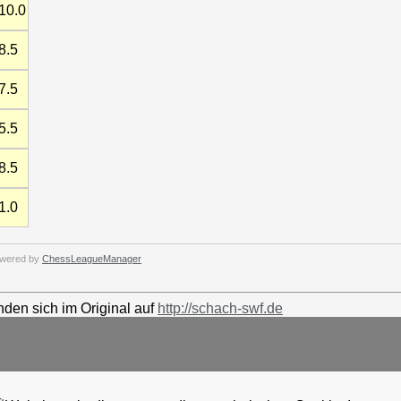
10.0
8.5
7.5
5.5
8.5
1.0
wered by
ChessLeagueManager
nden sich im Original auf
http://schach-swf.de