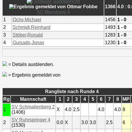
1366
4.0 : 0
SC Marsberg 4
1
Ochs,Michael
1456
1 - 0
2
Schmidt,Reinhard
1493
1 - 0
3
Stöber,Ronald
1283
1 - 0
4
Guisado,Jonas
1230
1 - 0
= Details ausblenden.
= Ergebnis gemeldet von
Rangliste nach Runde 4
Rg
Mannschaft
1
2
3
4
5
6
7
8
MP
SV Schmallenberg 2
1
X
4.0
2.5
4.0
4.0
8
(1406)
SV Ruhrspringer 4
2
0.0
X
3.0
3.0
2.5
6
(1530)