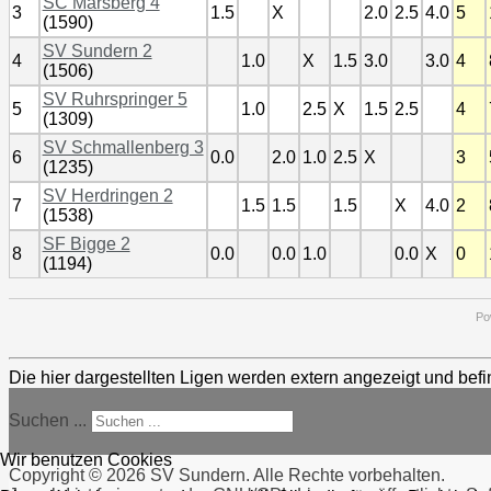
SC Marsberg 4
3
1.5
X
2.0
2.5
4.0
5
(1590)
SV Sundern 2
4
1.0
X
1.5
3.0
3.0
4
(1506)
SV Ruhrspringer 5
5
1.0
2.5
X
1.5
2.5
4
(1309)
SV Schmallenberg 3
6
0.0
2.0
1.0
2.5
X
3
(1235)
SV Herdringen 2
7
1.5
1.5
1.5
X
4.0
2
(1538)
SF Bigge 2
8
0.0
0.0
1.0
0.0
X
0
(1194)
Po
Die hier dargestellten Ligen werden extern angezeigt und befi
Suchen ...
Wir benutzen Cookies
Copyright © 2026 SV Sundern. Alle Rechte vorbehalten.