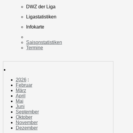
DWZ der Liga
Ligastatistiken
Infokarte
Saisonstatistiken
Termine
2026
:
Februar
März
April
Mai
Juni
September
Oktober
November
Dezember